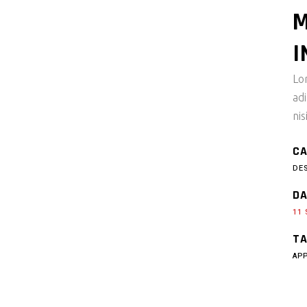
M
I
Lo
ad
nis
CA
DE
DA
11
TA
AP