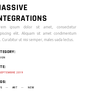
ASSIVE
NTEGRATIONS
rem ipsum dolor sit amet, consectetur
ipiscing elit. Aliquam sit amet condimentum
i. Curabitur ut nisi semper, males uada lectus.
TEGORY:
SIGN
TE:
 SEPTEMBRE 2019
GS:
PS
ART
NEW